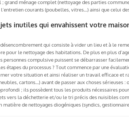
sol ; grand ménage complet (nettoyage des parties commune
’entretien courants (poubelles, vitres…) ainsi que celui de
ts inutiles qui envahissent votre maison
ésencombrement qui consiste à vider un lieu et à le remet
re pour le nettoyage des habitations. De plus en plus d’age
les personnes compulsive puissent se débarrasser facilemen
les étapes du processus ? Tout commence par une évaluati
ner votre situation et ainsi réaliser un travail efficace et r
eubles, cartons…) avant de passer aux choses sérieuses : 
ofondi ; ils possèdent tous les produits nécessaires pour f
ets vers la déchetterie et/ou le tri précis des nuisibles co
en matière de nettoyages diogéniques (syndics, gestionnai