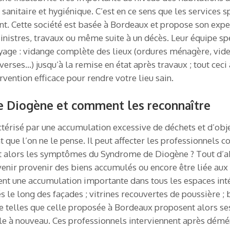
rt sanitaire et hygiénique. C’est en ce sens que les service
 Cette société est basée à Bordeaux et propose son expert
 sinistres, travaux ou même suite à un décès. Leur équipe s
yage : vidange complète des lieux (ordures ménagère, vide
verses…) jusqu’à la remise en état après travaux ; tout ceci
rvention efficace pour rendre votre lieu sain.
 Diogène et comment les reconnaître
risé par une accumulation excessive de déchets et d’objets,
 que l’on ne le pense. Il peut affecter les professionnels c
ont alors les symptômes du Syndrome de Diogène ? Tout d’ab
 venir provenir des biens accumulés ou encore être liée au
 une accumulation importante dans tous les espaces intéri
s le long des façades ; vitrines recouvertes de poussière ;
e telles que celle proposée à Bordeaux proposent alors ses
able à nouveau. Ces professionnels interviennent après démé