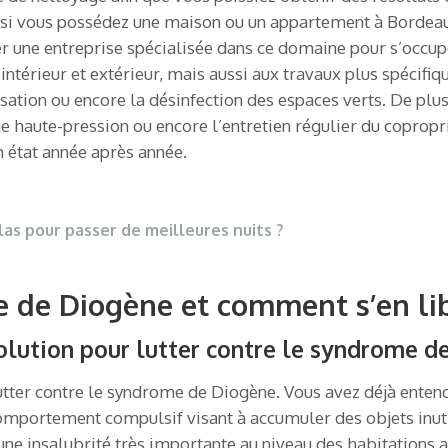
i vous possédez une maison ou un appartement à Bordeaux 
une entreprise spécialisée dans ce domaine pour s’occuper
térieur et extérieur, mais aussi aux travaux plus spécifiq
sation ou encore la désinfection des espaces verts. De plu
 haute-pression ou encore l’entretien régulier du coproprié
n état année après année.
as pour passer de meilleures nuits ?
de Diogène et comment s’en li
olution pour lutter contre le syndrome d
utter contre le syndrome de Diogène. Vous avez déjà entend
mportement compulsif visant à accumuler des objets inutil
 insalubrité très importante au niveau des habitations att