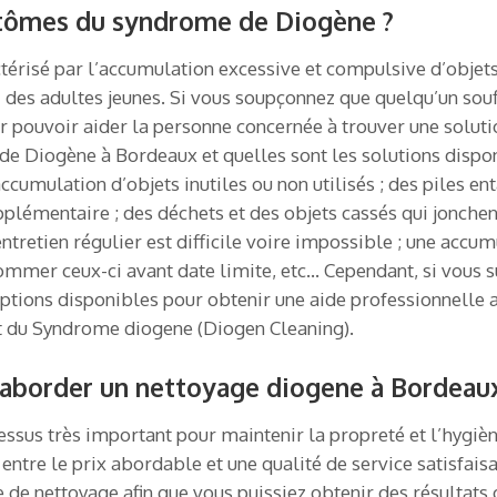
tômes du syndrome de Diogène ?
érisé par l’accumulation excessive et compulsive d’objets
des adultes jeunes. Si vous soupçonnez que quelqu’un souf
pouvoir aider la personne concernée à trouver une solutio
 Diogène à Bordeaux et quelles sont les solutions dispon
ulation d’objets inutiles ou non utilisés ; des piles enta
plémentaire ; des déchets et des objets cassés qui jonchen
ntretien régulier est difficile voire impossible ; une accu
ommer ceux-ci avant date limite, etc… Cependant, si vous 
ptions disponibles pour obtenir une aide professionnelle af
nt du Syndrome diogene (Diogen Cleaning).
d’aborder un nettoyage diogene à Bordeau
essus très important pour maintenir la propreté et l’hygièn
e entre le prix abordable et une qualité de service satisfai
 nettoyage afin que vous puissiez obtenir des résultats 