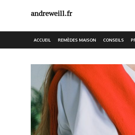
Skip
to
andreweill.fr
content
(Press
Enter)
ACCUEIL
REMÈDES MAISON
CONSEILS
P