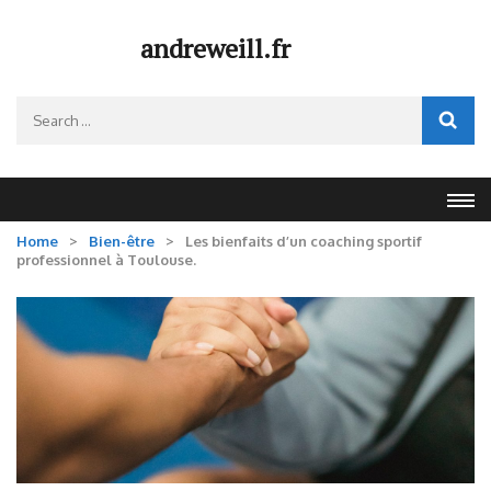
Skip
to
andreweill.fr
content
(Press
Search
Enter)
for:
Home
>
Bien-être
>
Les bienfaits d’un coaching sportif
professionnel à Toulouse.