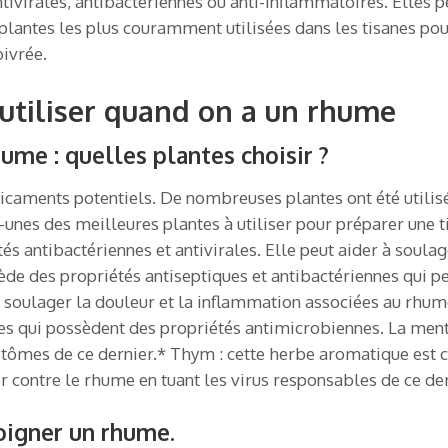
tivirales, antibactériennes ou anti-inflammatoires. Elles
 plantes les plus couramment utilisées dans les tisanes p
oivrée.
 utiliser quand on a un rhume
hume : quelles plantes choisir ?
icaments potentiels. De nombreuses plantes ont été utilisé
-unes des meilleures plantes à utiliser pour préparer une t
tés antibactériennes et antivirales. Elle peut aider à sou
sède des propriétés antiseptiques et antibactériennes qui p
soulager la douleur et la inflammation associées au rhum
les qui possèdent des propriétés antimicrobiennes. La ment
tômes de ce dernier.* Thym : cette herbe aromatique est c
er contre le rhume en tuant les virus responsables de ce der
soigner un rhume.