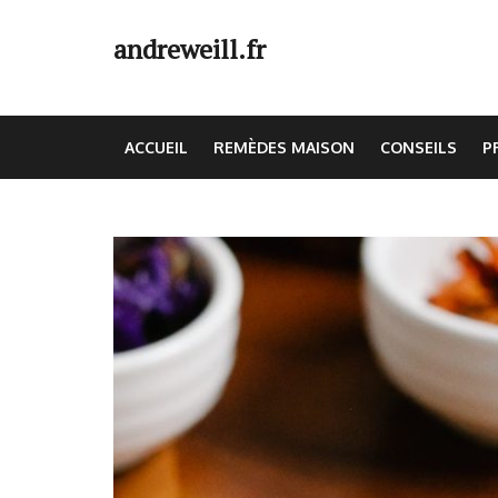
Skip
to
andreweill.fr
content
(Press
Enter)
ACCUEIL
REMÈDES MAISON
CONSEILS
P