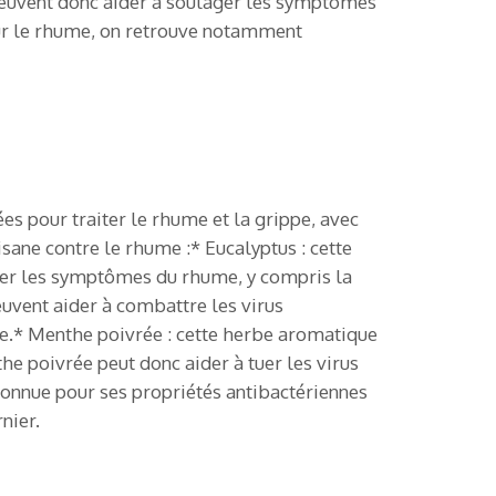
 peuvent donc aider à soulager les symptômes
our le rhume, on retrouve notamment
es pour traiter le rhume et la grippe, avec
isane contre le rhume :* Eucalyptus : cette
lager les symptômes du rhume, y compris la
euvent aider à combattre les virus
e.* Menthe poivrée : cette herbe aromatique
he poivrée peut donc aider à tuer les virus
onnue pour ses propriétés antibactériennes
nier.