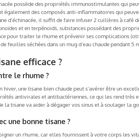
nacée possède des propriétés immunostimulantes qui peuve
nt également des composés anti-inflammatoires qui peuvent
ne d’échinacée, il suffit de faire infuser 2 cuillères à caf
onoïdes et en terpénoids, substances possédant des proprié
ace pour traiter le rhume et prévenir ses complications (oti
café de feuilles séchées dans un mug d’eau chaude pendant 5 m
ane efficace ?
ntre le rhume ?
hiver, une tisane bien chaude peut s’avérer être un excel
étés antivirales et antibactériennes, ce qui les rend très ef
 la tisane va aider à dégager vos sinus et à soulager la gor
c une bonne tisane ?
oigner un rhume, car elles fournissent à votre corps les vi