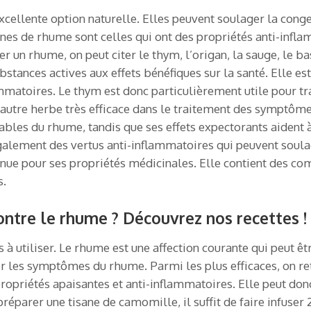
cellente option naturelle. Elles peuvent soulager la conge
sanes de rhume sont celles qui ont des propriétés anti-infl
er un rhume, on peut citer le thym, l’origan, la sauge, le b
bstances actives aux effets bénéfiques sur la santé. Elle 
ammatoires. Le thym est donc particulièrement utile pour t
ne autre herbe très efficace dans le traitement des symptô
sables du rhume, tandis que ses effets expectorants aident
également des vertus anti-inflammatoires qui peuvent soulag
nnue pour ses propriétés médicinales. Elle contient des com
s.
ntre le rhume ? Découvrez nos recettes !
 à utiliser. Le rhume est une affection courante qui peut êt
er les symptômes du rhume. Parmi les plus efficaces, on re
opriétés apaisantes et anti-inflammatoires. Elle peut donc 
réparer une tisane de camomille, il suffit de faire infuser 2