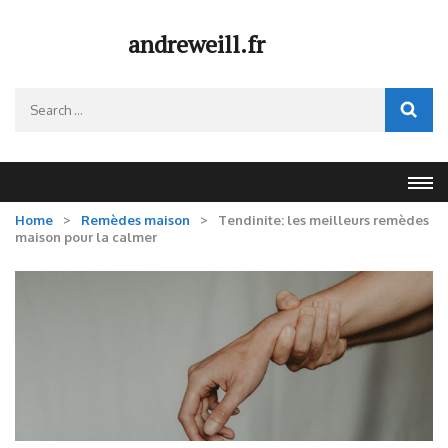
Skip
to
andreweill.fr
content
(Press
Search
Enter)
for:
Home
>
Remèdes maison
>
Tendinite: les meilleurs remèdes
maison pour la calmer