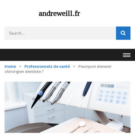
Skip
to
andreweill.fr
content
(Press
Search
Enter)
for:
Home
>
Professionnels de santé
>
Pourquoi devenir
chirurgien dentiste ?