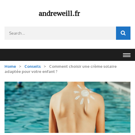
Skip
to
andreweill.fr
content
(Press
Search
Enter)
for:
Home
>
Conseils
>
Comment choisir une crème solaire
adaptée pour votre enfant ?