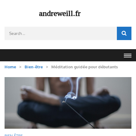
Skip
to
andreweill.fr
content
(Press
Search
Enter)
for:
Home
>
Bien-être
>
Méditation guidée pour débutants
BIEN-ÊTRE